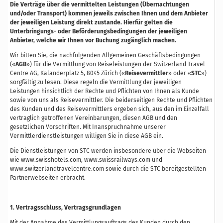
Die Verträge über die vermittelten Leistungen (Übernachtungen
und/oder Transport) kommen jeweils zwischen Ihnen und dem Anbieter
der jeweiligen Leistung direkt zustande. Hierfür gelten die
Unterbringungs- oder Beförderungsbedingungen der jeweiligen
Anbieter, welche wir Ihnen vor Buchung zugänglich machen.
Wir bitten Sie, die nachfolgenden Allgemeinen Geschäftsbedingungen
(«
AGB
») für die Vermittlung von Reiseleistungen der Switzerland Travel
Centre AG, Kalanderplatz 5, 8045 Zürich («
Reisevermittler
» oder «
STC
»)
sorgfältig zu lesen. Diese regeln die Vermittlung der jeweiligen
Leistungen hinsichtlich der Rechte und Pflichten von Ihnen als Kunde
sowie von uns als Reisevermittler. Die beiderseitigen Rechte und Pflichten
des Kunden und des Reisevermittlers ergeben sich, aus den im Einzelfall
vertraglich getroffenen Vereinbarungen, diesen AGB und den
gesetzlichen Vorschriften. Mit Inanspruchnahme unserer
Vermittlerdienstleistungen willigen Sie in diese AGB ein.
Die Dienstleistungen von STC werden insbesondere über die Webseiten
wie www.swisshotels.com, www.swissrailways.com und
www.switzerlandtravelcentre.com sowie durch die STC bereitgestellten
Partnerwebseiten erbracht.
1. Vertragsschluss, Vertragsgrundlagen
Mit der Annahme des Vermittlungsauftrags des Kunden durch den