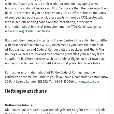
website. Please ask us to confirm what protection may apply to your
booking. If you do not receive an ATOL Certificate then the booking will not
be ATOL protected. If you do receive an ATOL Certificate but all the parts
of your trip are not listed on it, those parts will not be ATOL protected.
Please see our booking conditions for information, or for more
information about financial protection and the ATOL Certificate go to:
www.atol.org.uk/ATOLCertificate
.
Book with Confidence. Switzerland Travel Centre Ltd is a Member of ABTA
with membership number W1432, which means you have the benefit of
ABTA’s assistance and Code of Conduct. All the package and Flight-Plus
holidays we sell are covered by a scheme protecting your money if the
supplier fails. Other services such as hotels or flights on their own may
not be protected and you should ask us what protection is available.
For further information about ABTA, the Code of Conduct and the
arbitration scheme available to you if you have a complaint, contact ABTA,
30 Park Street, London SE1 9EQ. Tel: 020 3117 0500 or
www.abta.com
Haftungsausschluss
Haftung für Inhalte
Die Inhalte unserer Seiten wurden mit grösster Sorgfalt erstellt. Für die