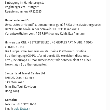
Eintragung im Handelsregister
Registergericht: Stuttgart
Registernummer: HRB25325
Umsatzsteuer-ID
Umsatzsteuer-Identifikationsnummer gemäß §27a Umsatzsteuergesetz:
DE243004381 sowie in der Schweiz CHE-321.111.747 MwST
Verantwortlicher gem. § 55 RStV: Markus Kohli, Eva Ammann
Hinweis zur ONLINE STREITBEILEGUNG GEMÄSS ART. 14 ABS. 1 ODR-
VERORDNUNG:
Die Europäische Kommission stellt eine Plattform zur Online-
Streitbeilegung (OS-Plattform) bereit. Sie erreichen diese unter
http://ec.europa.eu/consumers/odr/ Wir nehmen nicht an einer
freiwilligen Streitbeilegung teil.
Switzerland Travel Centre Ltd
RM1123, Ocean Centre
5 Canton Road
Tsim Sha Tsui, Kowloon
Hong Kong
Kontakt:
Telefon: +852 3428 8734
Email:
asia@stc.ch