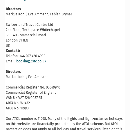
Directors
Markus Kohli, Eva Ammann, Fabian Bryner
Switzerland Travel Centre Ltd
2nd Floor, Techspace Whitechapel
38 – 40 Commercial Road
London E1 1LN
UK
Kontakt:
Telefon: +44 207 420 4900
Email:
booking@stc.co.uk
Directors
Markus Kohli, Eva Ammann
Commercial Register No. 03649940
Commercial Register of England
VAT: UK VAT 726 0037 65
ABTA No. W1432
ATOL No. 11998
Our ATOL number is 11998. Many of the flights and flight-inclusive holidays
on this website are financially protected by the ATOL scheme. But ATOL
protection does not apply to all holiday and travel services listed on this