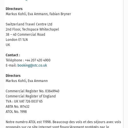
Directeurs
Markus Kohli, Eva Ammann, Fabian Bryner
Switzerland Travel Centre Ltd
2nd Floor, Techspace Whitechapel
38 – 40 Commercial Road
London E1 1LN
UK
Contact :
Téléphone : +44 207 420 4900
E-mail:
booking@stc.co.uk
Directors
Markus Kohli, Eva Ammann
Commercial Register No. 03649940
Commercial Register of England
TVA : UK VAT 726 0037 65
ABTA No. W1432
ATOL No. 1998
Notre numéro ATOL est 11998. Beaucoup des vols et des séjours avec vols
proposés sur ce site Internet sont financièrement protégés par le