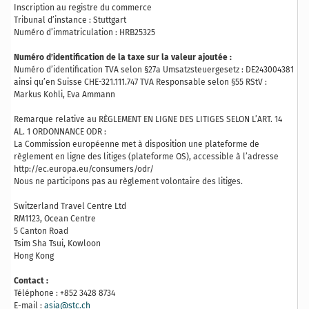
Inscription au registre du commerce
Tribunal d’instance : Stuttgart
Numéro d’immatriculation : HRB25325
Numéro d’identification de la taxe sur la valeur ajoutée :
Numéro d’identification TVA selon §27a Umsatzsteuergesetz : DE243004381
ainsi qu’en Suisse CHE-321.111.747 TVA Responsable selon §55 RStV :
Markus Kohli, Eva Ammann
Remarque relative au RÈGLEMENT EN LIGNE DES LITIGES SELON L’ART. 14
AL. 1 ORDONNANCE ODR :
La Commission européenne met à disposition une plateforme de
règlement en ligne des litiges (plateforme OS), accessible à l’adresse
http://ec.europa.eu/consumers/odr/
Nous ne participons pas au règlement volontaire des litiges.
Switzerland Travel Centre Ltd
RM1123, Ocean Centre
5 Canton Road
Tsim Sha Tsui, Kowloon
Hong Kong
Contact :
Téléphone : +852 3428 8734
E-mail :
asia@stc.ch